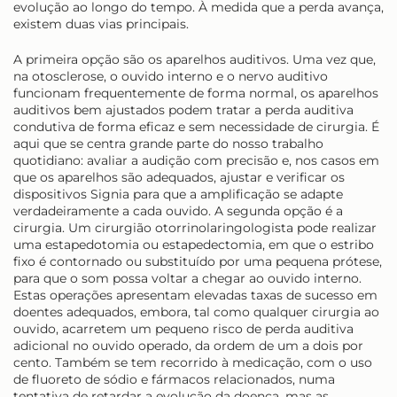
evolução ao longo do tempo. À medida que a perda avança,
existem duas vias principais.
A primeira opção são os aparelhos auditivos. Uma vez que,
na otosclerose, o ouvido interno e o nervo auditivo
funcionam frequentemente de forma normal, os aparelhos
auditivos bem ajustados podem tratar a perda auditiva
condutiva de forma eficaz e sem necessidade de cirurgia. É
aqui que se centra grande parte do nosso trabalho
quotidiano: avaliar a audição com precisão e, nos casos em
que os aparelhos são adequados, ajustar e verificar os
dispositivos Signia para que a amplificação se adapte
verdadeiramente a cada ouvido. A segunda opção é a
cirurgia. Um cirurgião otorrinolaringologista pode realizar
uma estapedotomia ou estapedectomia, em que o estribo
fixo é contornado ou substituído por uma pequena prótese,
para que o som possa voltar a chegar ao ouvido interno.
Estas operações apresentam elevadas taxas de sucesso em
doentes adequados, embora, tal como qualquer cirurgia ao
ouvido, acarretem um pequeno risco de perda auditiva
adicional no ouvido operado, da ordem de um a dois por
cento. Também se tem recorrido à medicação, com o uso
de fluoreto de sódio e fármacos relacionados, numa
tentativa de retardar a evolução da doença, mas as