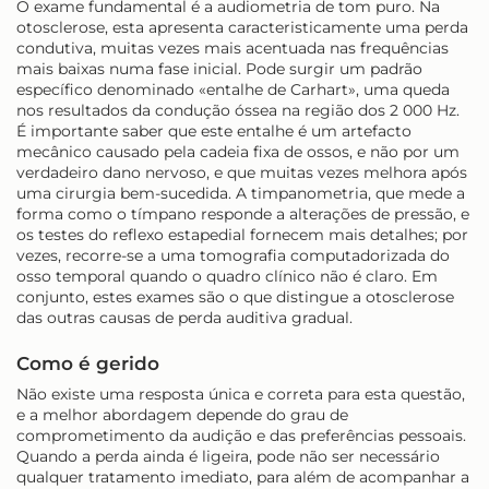
O exame fundamental é a audiometria de tom puro. Na
otosclerose, esta apresenta caracteristicamente uma perda
condutiva, muitas vezes mais acentuada nas frequências
mais baixas numa fase inicial. Pode surgir um padrão
específico denominado «entalhe de Carhart», uma queda
nos resultados da condução óssea na região dos 2 000 Hz.
É importante saber que este entalhe é um artefacto
mecânico causado pela cadeia fixa de ossos, e não por um
verdadeiro dano nervoso, e que muitas vezes melhora após
uma cirurgia bem-sucedida. A timpanometria, que mede a
forma como o tímpano responde a alterações de pressão, e
os testes do reflexo estapedial fornecem mais detalhes; por
vezes, recorre-se a uma tomografia computadorizada do
osso temporal quando o quadro clínico não é claro. Em
conjunto, estes exames são o que distingue a otosclerose
das outras causas de perda auditiva gradual.
Como é gerido
Não existe uma resposta única e correta para esta questão,
e a melhor abordagem depende do grau de
comprometimento da audição e das preferências pessoais.
Quando a perda ainda é ligeira, pode não ser necessário
qualquer tratamento imediato, para além de acompanhar a