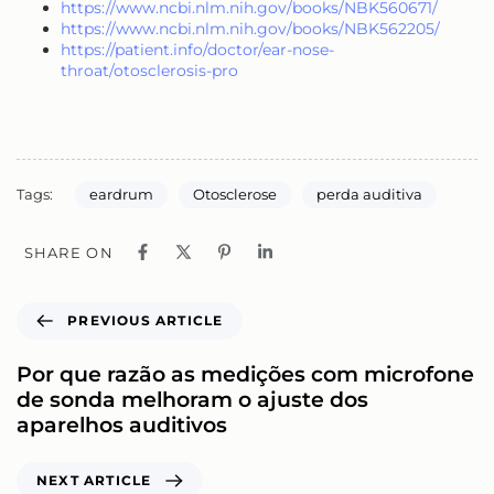
https://www.ncbi.nlm.nih.gov/books/NBK560671/
https://www.ncbi.nlm.nih.gov/books/NBK562205/
https://patient.info/doctor/ear-nose-
throat/otosclerosis-pro
Tags:
eardrum
Otosclerose
perda auditiva
SHARE ON
PREVIOUS ARTICLE
Por que razão as medições com microfone
de sonda melhoram o ajuste dos
aparelhos auditivos
NEXT ARTICLE