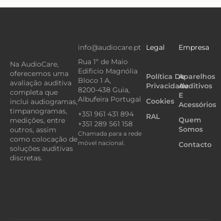
info@audiocare.pt
Legal
Empresa
Rua 1º de Maio
Na AudioCare,
Edificio Magnólia
oferecemos uma
Política De
Aparelhos
Bloco 1 A,
avaliação auditiva
Privacidade
Auditivos
8200-438 Guia,
completa que
E
Albufeira Portugal
Cookies
inclui audiogramas,
Acessórios
timpanogramas,
+351 961 431 894
RAL
Quem
medições, entre
+351 289 561 158
Somos
outros, assim
Chamada para a rede
como colocação de
móvel nacional.
Contacto
soluções auditivas
discretas.