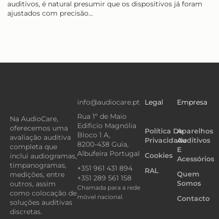
auditivos, é natural presumir que os dispositivos já foram
ajustados com precisão…
info@audiocare.pt
Legal
Empresa
Rua 1º de Maio
Na AudioCare,
Edificio Magnólia
oferecemos uma
Política De
Aparelhos
Bloco 1 A,
avaliação auditiva
Privacidade
Auditivos
8200-438 Guia,
completa que
E
Albufeira Portugal
Cookies
inclui audiogramas,
Acessórios
timpanogramas,
+351 961 431 894
RAL
Quem
medições, entre
+351 289 561 158
Somos
outros, assim
Chamada para a rede
como colocação de
móvel nacional.
Contacto
soluções auditivas
discretas.