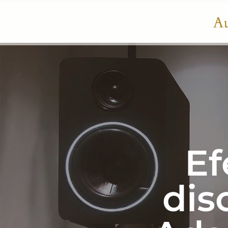
Ef
dis