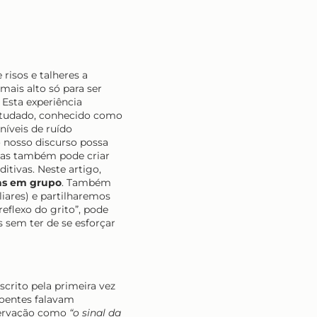
risos e talheres a
mais alto só para ser
 Esta experiência
studado, conhecido como
íveis de ruído
 nosso discurso possa
 mas também pode criar
itivas. Neste artigo,
as em grupo
. Também
ares) e partilharemos
eflexo do grito”, pode
 sem ter de se esforçar
scrito pela primeira vez
doentes falavam
bservação como
“o sinal da