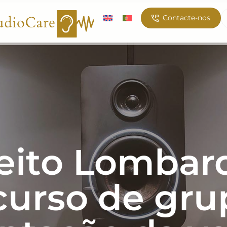
Contacte-nos
eito Lombar
curso de gru