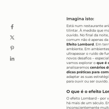
Imagina isto:
Está num restaurante anim
tilintar. À medida que ma
ouvido. No final da noite
comum não é apenas da 
Efeito Lombard
. Em ter
ambiente. Em ambientes
ultrapassar o ruído de f
novos desafios – especia
vamos explorar o
que é 
analisaremos
cenários 
dicas práticas para co
adaptar as suas estratég
para ouvir ou ser ouvido.
O que é o efeito L
O efeito Lombard – por 
há mais de um século. E
inconscientemente muito