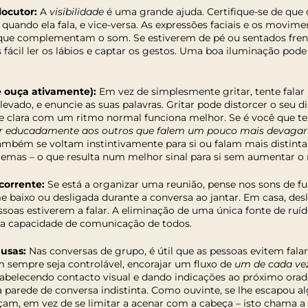
locutor:
A
visibilidade
é uma grande ajuda. Certifique-se de que 
 quando ela fala, e vice-versa. As expressões faciais e os movim
 que complementam o som. Se estiverem de pé ou sentados frent
s fácil ler os lábios e captar os gestos. Uma boa iluminação pode
e ouça ativamente):
Em vez de simplesmente gritar, tente falar
evado, e enuncie as suas palavras. Gritar pode distorcer o seu d
 e clara com um ritmo normal funciona melhor. Se é você que te
r educadamente aos outros que falem um pouco mais devagar 
também se voltam instintivamente para si ou falam mais disti
blemas – o que resulta num melhor sinal para si sem aumentar o 
corrente:
Se está a organizar uma reunião, pense nos sons de f
baixo ou desligada durante a conversa ao jantar. Em casa, desl
ssoas estiverem a falar. A eliminação de uma única fonte de ruí
 a capacidade de comunicação de todos.
ausas:
Nas conversas de grupo, é útil que as pessoas evitem fal
 sempre seja controlável, encorajar um fluxo de
um de cada ve
abelecendo contacto visual e dando indicações ao próximo orado
 parede de conversa indistinta. Como ouvinte, se lhe escapou a
çam, em vez de se limitar a acenar com a cabeça – isto chama a