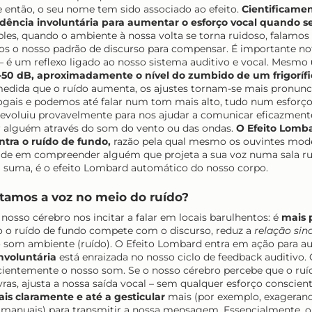
e então, o seu nome tem sido associado ao efeito.
Cientificamen
ência involuntária para aumentar o esforço vocal quando s
les, quando o ambiente à nossa volta se torna ruidoso, falamos
amos o nosso padrão de discurso para compensar. É importante no
– é um reflexo ligado ao nosso sistema auditivo e vocal. Mesmo
50 dB, aproximadamente o nível do zumbido de um frigorífi
À medida que o ruído aumenta, os ajustes tornam-se mais pronu
gais e podemos até falar num tom mais alto, tudo num esforç
o evoluiu provavelmente para nos ajudar a comunicar eficazmen
ar alguém através do som do vento ou das ondas.
O Efeito Lomba
ntra o ruído de fundo,
razão pela qual mesmo os ouvintes mod
ade em compreender alguém que projeta a sua voz numa sala r
 suma, é o efeito Lombard automático do nosso corpo.
tamos a voz no meio do ruído?
nosso cérebro nos incitar a falar em locais barulhentos: é
mais 
o o ruído de fundo compete com o discurso, reduz a
relação sin
e o som ambiente (ruído). O Efeito Lombard entra em ação para 
nvoluntária
está enraizada no nosso ciclo de feedback auditivo.
entemente o nosso som. Se o nosso cérebro percebe que o ruíd
vras, ajusta a nossa saída vocal – sem qualquer esforço consci
ais claramente e até a gesticular
mais (por exemplo, exageran
s manuais) para transmitir a nossa mensagem. Essencialmente, o 