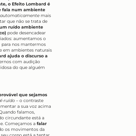
te, o Efeito Lombard é
e fala num ambiente
automaticamente
mais
tar que não se trata de
um ruído ambiente
co)
pode desencadear
nciados: aumentamos o
o para nos mantermos
te em ambientes naturais
rd ajuda o discurso a
ernos com audição
uidosa do que alguém
provável que sejamos
al-ruído
– o contraste
aumentar a sua voz acima
 Quando falamos,
o circundante está a
ente. Começamos a
falar
do os movimentos da
seu corpo está a tentar