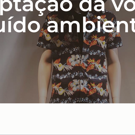
ptação da vo
uído ambien