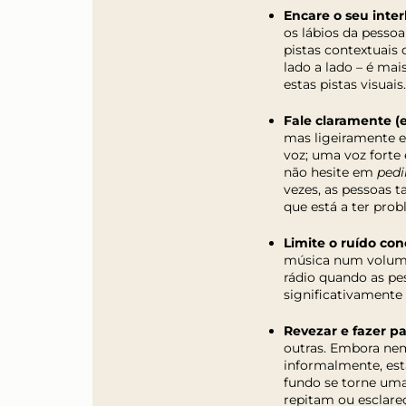
Encare o seu inter
os lábios da pessoa
pistas contextuais
lado a lado – é mai
estas pistas visuais.
Fale claramente (
mas ligeiramente el
voz; uma voz forte
não hesite em
pedi
vezes, as pessoas 
que está a ter pro
Limite o ruído con
música num volume 
rádio quando as pe
significativamente
Revezar e fazer p
outras. Embora nem
informalmente, est
fundo se torne uma
repitam ou esclare