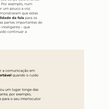
il. Por exemplo, num
ar um pouco a voz
demonstraram que estes
lidade da fala
para os
 as partes importantes do
inteligente – que
uído continuar a
rar a comunicação em
ortável
quando o ruído
 ou um lugar longe das
rante, por exemplo,
e para o seu interlocutor