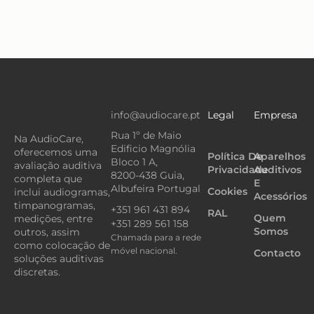
info@audiocare.pt
Legal
Empresa
Rua 1º de Maio
Na AudioCare,
Edificio Magnólia
oferecemos uma
Política De
Aparelhos
Bloco 1 A,
avaliação auditiva
Privacidade
Auditivos
8200-438 Guia,
completa que
E
Albufeira Portugal
Cookies
inclui audiogramas,
Acessórios
timpanogramas,
+351 961 431 894
RAL
Quem
medições, entre
+351 289 561 158
Somos
outros, assim
Chamada para a rede
como colocação de
móvel nacional.
Contacto
soluções auditivas
discretas.