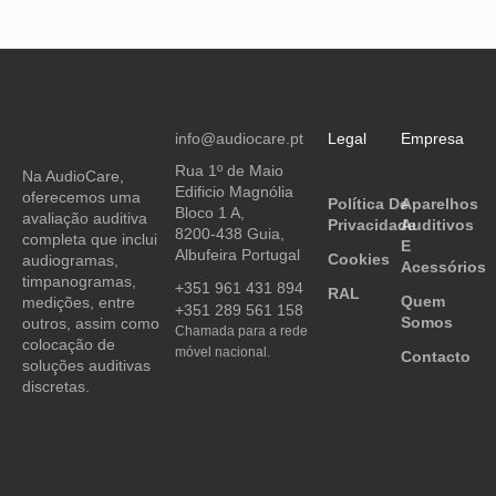
info@audiocare.pt
Legal
Empresa
Rua 1º de Maio
Na AudioCare,
Edificio Magnólia
oferecemos uma
Política De
Aparelhos
Bloco 1 A,
avaliação auditiva
Privacidade
Auditivos
8200-438 Guia,
completa que inclui
E
Albufeira Portugal
Cookies
audiogramas,
Acessórios
timpanogramas,
+351 961 431 894
RAL
Quem
medições, entre
+351 289 561 158
Somos
outros, assim como
Chamada para a rede
colocação de
móvel nacional.
Contacto
soluções auditivas
discretas.