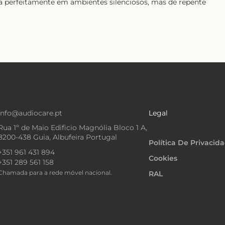
a perfeitamente em ambientes silenciosos, mas de repente
info@audiocare.pt
Legal
Rua 1º de Maio Edificio Magnólia Bloco 1 A,
8200-438 Guia, Albufeira Portugal
Política De Privacid
+351 961 431 894
Cookies
+351 289 561 158
Chamada para a rede móvel nacional.
RAL