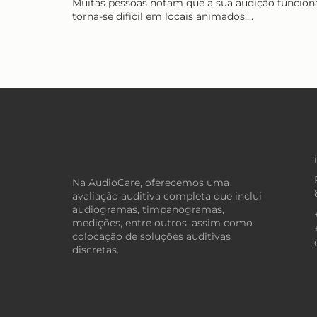
Muitas pessoas notam que a sua audição funcion
torna-se difícil em locais animados,…
Na AudioCare, oferecemos uma
avaliação auditiva completa que inclui
audiogramas, timpanogramas,
medições, entre outros, assim como
colocação de soluções auditivas
discretas.