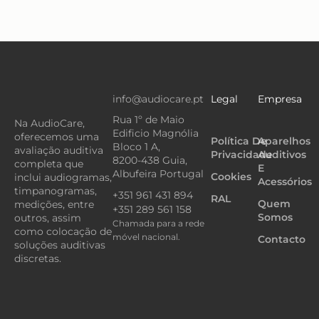
info@audiocare.pt
Legal
Empresa
Rua 1º de Maio
Na AudioCare,
Edificio Magnólia
oferecemos uma
Política De
Aparelhos
Bloco 1 A,
avaliação auditiva
Privacidade
Auditivos
8200-438 Guia,
completa que
E
Albufeira Portugal
Cookies
inclui audiogramas,
Acessórios
timpanogramas,
+351 961 431 894
RAL
Quem
medições, entre
+351 289 561 158
Somos
outros, assim
Chamada para a rede
como colocação de
móvel nacional.
Contacto
soluções auditivas
discretas.