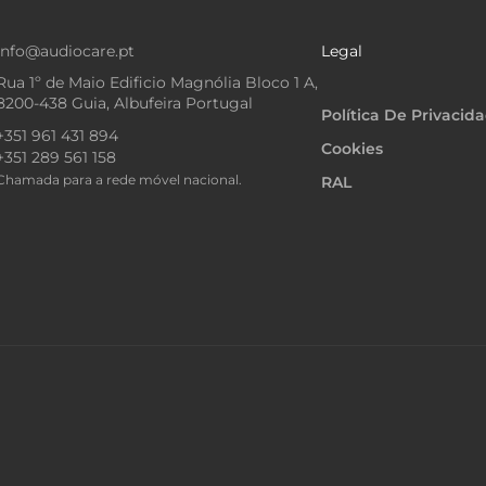
info@audiocare.pt
Legal
Rua 1º de Maio Edificio Magnólia Bloco 1 A,
8200-438 Guia, Albufeira Portugal
Política De Privacid
+351 961 431 894
Cookies
+351 289 561 158
Chamada para a rede móvel nacional.
RAL