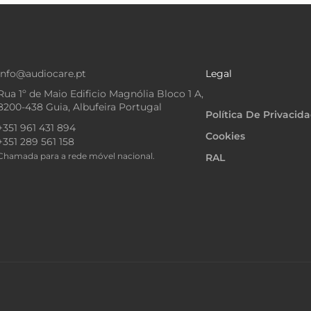
info@audiocare.pt
Legal
Rua 1º de Maio Edificio Magnólia Bloco 1 A,
8200-438 Guia, Albufeira Portugal
Política De Privacid
+351 961 431 894
Cookies
+351 289 561 158
Chamada para a rede móvel nacional.
RAL